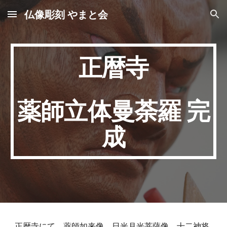
仏像彫刻 やまと会
Skip to main content
Skip to navigation
正暦寺
薬師立体曼荼羅 完
成
正暦寺にて、薬師如来像、日光月光菩薩像、十二神将